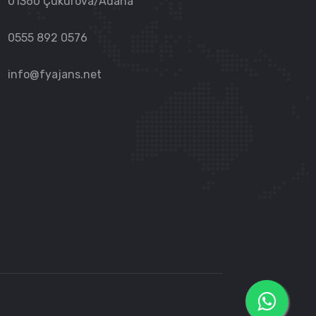
01360 Çukurova/Adana
0555 892 0576
info@fyajans.net