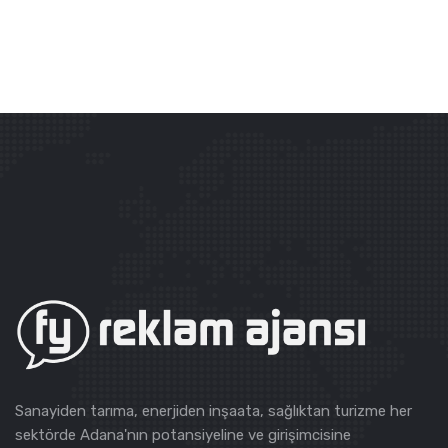
Sanayiden tarıma, enerjiden inşaata, sağlıktan turizme her
sektörde Adana'nın potansiyeline ve girişimcisine