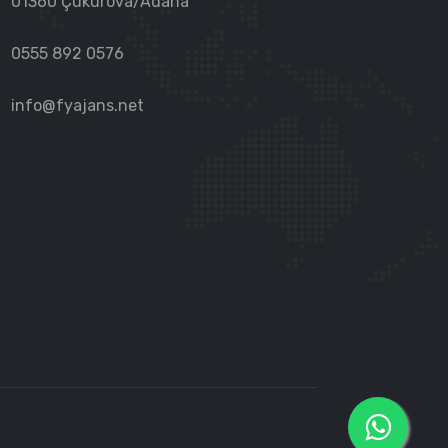
01360 Çukurova/Adana
0555 892 0576
info@fyajans.net