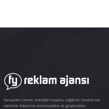
Sanayiden tarıma, enerjiden inşaata, sağlıktan turizme her
sektörde Adana'nın potansiyeline ve girişimcisine