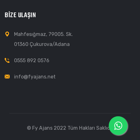
BİZE ULAŞIN
Mahfesığmaz, 79005. Sk.
01360 Çukurova/Adana
0555 892 0576
info@fyajans.net
© Fy Ajans 2022 Tüm Hakları Saklıdır